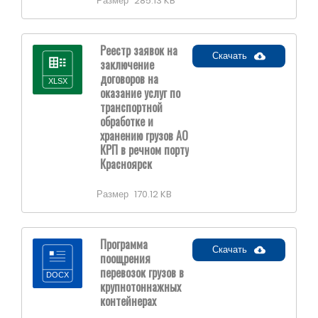
Размер
285.13 KB
Реестр заявок на
Скачать
заключение
договоров на
оказание услуг по
транспортной
обработке и
хранению грузов АО
КРП в речном порту
Красноярск
Размер
170.12 KB
Программа
Скачать
поощрения
перевозок грузов в
крупнотоннажных
контейнерах