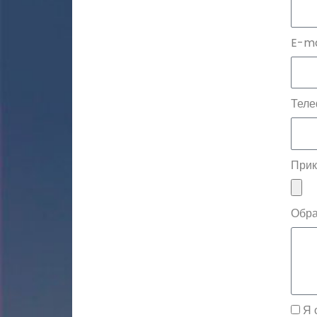
E-ma
Теле
Прик
Обр
Я 