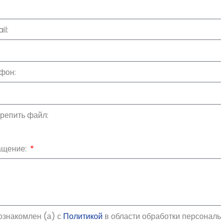
il:
фон:
репить файл:
ащение:
ознакомлен (а) с
Политикой
в области обработки персонал