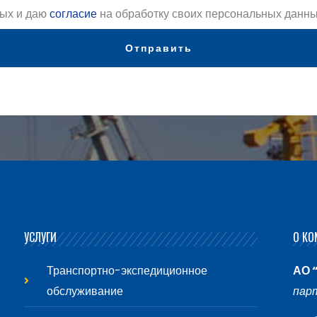
ых и даю
согласие
на обработку своих персональных данны
Отправить
УСЛУГИ
О КО
Транспортно-экспедиционное
АО 
обслуживание
пар