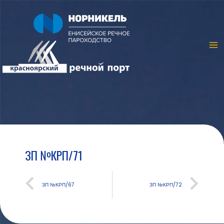
ЗП №КРП/71
ЗП №КРП/67
ЗП №КРП/72