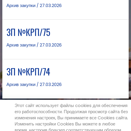
Архив закупки
/
27.03.2026
ЗП №КРП/75
Архив закупки
/
27.03.2026
ЗП №КРП/74
Архив закупки
/
27.03.2026
Этот сайт использует файлы cookies для обеспечения
его работоспособности. Продолжая просмотр сайта без
←
Предыдущая страница
1
2
3
4
изменения настроек, Вы принимаете все Cookies сайта.
…
32
Следующая страница
→
Изменить настройки Cookies Вы можете в любое
время, настроив браузер соответствующим образом.