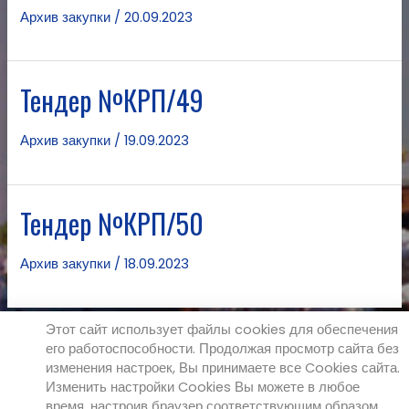
Архив закупки
/
20.09.2023
Тендер №КРП/49
Архив закупки
/
19.09.2023
Тендер №КРП/50
Архив закупки
/
18.09.2023
Этот сайт использует файлы cookies для обеспечения
его работоспособности. Продолжая просмотр сайта без
←
Предыдущая страница
1
…
30
31
изменения настроек, Вы принимаете все Cookies сайта.
32
Следующая страница
→
Изменить настройки Cookies Вы можете в любое
время, настроив браузер соответствующим образом.