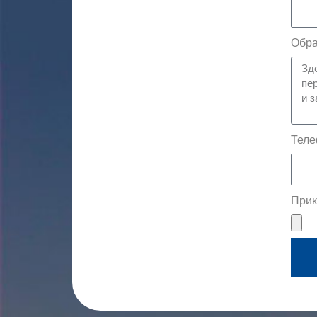
Обра
Теле
Прик