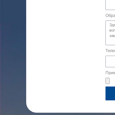
Обра
Теле
Прик