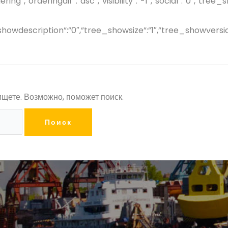
dering”,”orderingdir”:”asc”,”visibility”:”-1″,”social”:”0″
e_showdescription”:”0″,”tree_showsize”:”1″,”tree_showver
ищете. Возможно, поможет поиск.