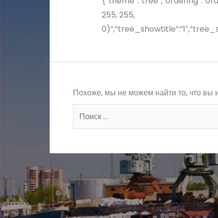
{“theme”:”tree”,”ordering”:”or
255, 255,
0)”,”tree_showtitle”:”1″,”tre
Похоже, мы не можем найти то, что вы 