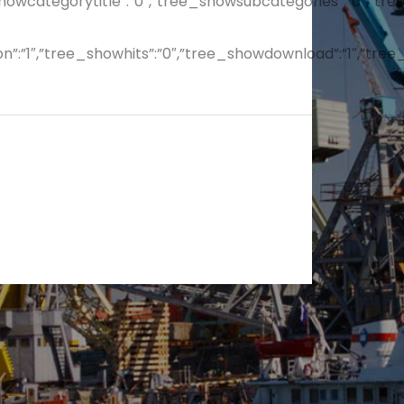
,”tree_showcategorytitle”:”0″,”tree_showsubcategories”:”0
sion”:”1″,”tree_showhits”:”0″,”tree_showdownload”:”1″,”t