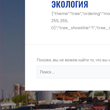
экология
{“theme”:”tree”,”ordering”:”mo
255, 255,
0)”,”tree_showtitle”:”1″,”tre
Похоже, мы не можем найти то, что вы 