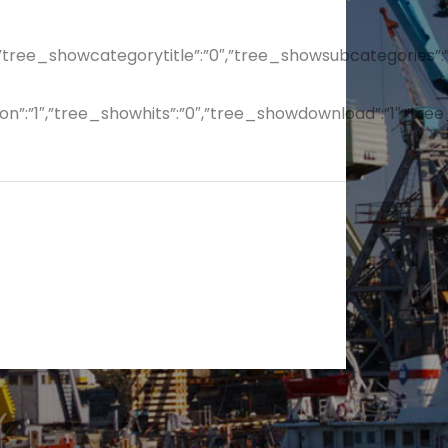
al”:”0″,”tree_showcategorytitle”:”0″,”tree_showsubcategor
sion”:”1″,”tree_showhits”:”0″,”tree_showdownload”:”1″,”t