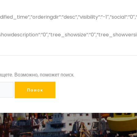
dified_time”,”orderingdir”:”desc”,”visibility”:”-1″,”soci
e_showdescription”:”0″,”tree_showsize”:”0″,”tree_showver
ищете. Возможно, поможет поиск.