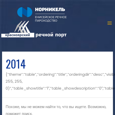
2014
{“theme”:”table”,”ordering”:”title”,”orderingdir”:”desc”,”v
255, 255,
0)”,”table_showtitle”:”1″,”table_showdescription”:”0″,”ta
Похоже, мы не можем найти то, что вы ищете. Возможно,
поможет поиск.